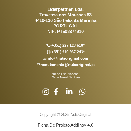
Liderpartner, Lda.
Travessa dos Mourões 83
4410-136 São Felix da Marinha
PORTUGAL
NIF: PT508374910
(+351) 227 123 618*
(+351) 910 937 243*
info@nutsoriginal.com
recrutamento@nutsoriginal.pt
*Rede Fixa Nacional
*Rede Móvel Nacional
Copyright © 2025 NutsOriginal
Ficha De Projeto AddInov 4.0