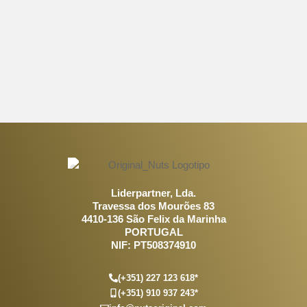
Liderpartner, Lda.
Travessa dos Mourões 83
4410-136 São Felix da Marinha
PORTUGAL
NIF: PT508374910
(+351) 227 123 618*
(+351) 910 937 243*