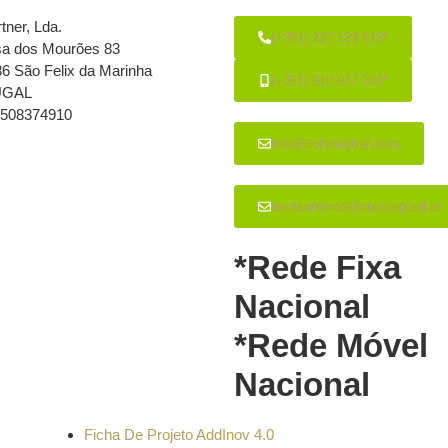
tner, Lda.
(+351) 227 123 618*
sa dos Mourões 83
6 São Felix da Marinha
(+351) 910 937 243*
UGAL
T508374910
info@nutsoriginal.com
recrutamento@nutsoriginal.pt
*Rede Fixa
Nacional
*Rede Móvel
Nacional
Ficha De Projeto AddInov 4.0