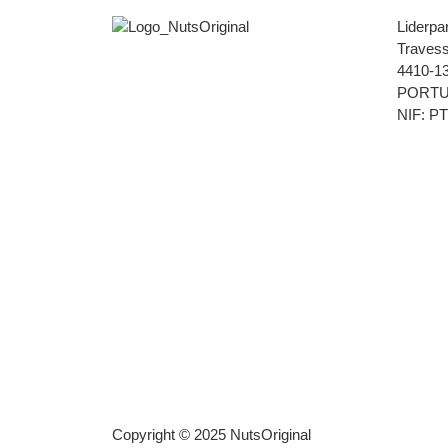
Liderpar
Traves
4410-13
PORT
NIF: P
Copyright © 2025 NutsOriginal