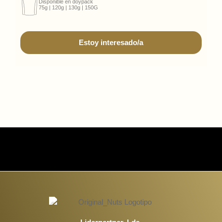
Disponible en doypack
75g | 120g | 130g | 150G
Estoy interesado/a