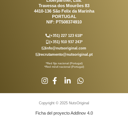
Liderpartner, Lda.
Travessa dos Mourões 83
4410-136 São Felix da Marinha
PORTUGAL
NIF: PT508374910
(+351) 227 123 618*
(+351) 910 937 243*
info@nutsoriginal.com
recrutamento@nutsoriginal.pt
*Red fija nacional (Portugal)
*Red móvil nacional (Portugal)
Copyright © 2025 NutsOriginal
Ficha del proyecto AddInov 4.0